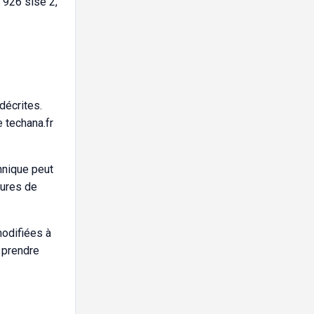
 926 sise 2,
 décrites.
 techana.fr
hnique peut
eures de
modifiées à
n prendre