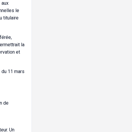
, aux
nnelles le
 titulaire
sférée,
rmettrait la
rvation et
9 du 11 mars
on de
teur. Un