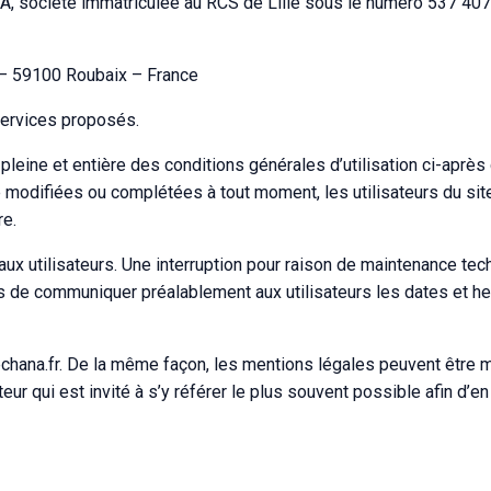
A, société immatriculée au RCS de Lille sous le numéro 537 407
 – 59100 Roubaix – France
 services proposés.
n pleine et entière des conditions générales d’utilisation ci-après
e modifiées ou complétées à tout moment, les utilisateurs du site
re.
x utilisateurs. Une interruption pour raison de maintenance tec
ors de communiquer préalablement aux utilisateurs les dates et h
techana.fr. De la même façon, les mentions légales peuvent être 
eur qui est invité à s’y référer le plus souvent possible afin d’e