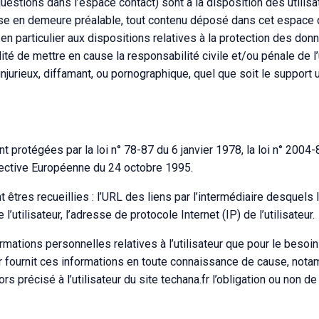
estions dans l’espace contact) sont à la disposition des utilisa
mise en demeure préalable, tout contenu déposé dans cet espace 
, en particulier aux dispositions relatives à la protection des don
té de mettre en cause la responsabilité civile et/ou pénale de l’u
urieux, diffamant, ou pornographique, quel que soit le support u
protégées par la loi n° 78-87 du 6 janvier 1978, la loi n° 2004-
irective Européenne du 24 octobre 1995.
nt êtres recueillies : l’URL des liens par l’intermédiaire desquels l
l’utilisateur, l’adresse de protocole Internet (IP) de l’utilisateur.
rmations personnelles relatives à l’utilisateur que pour le besoin
eur fournit ces informations en toute connaissance de cause, not
ors précisé à l’utilisateur du site techana.fr l’obligation ou non de