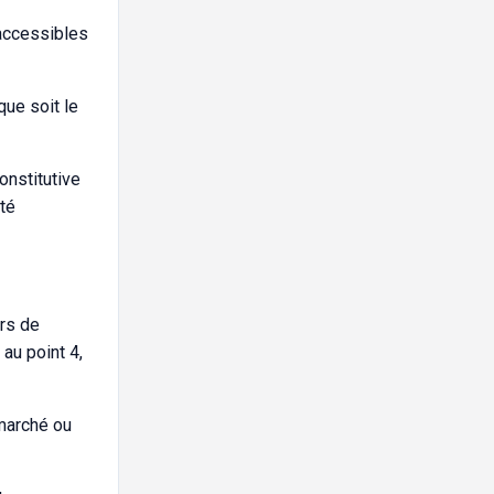
 accessibles
que soit le
onstitutive
té
ors de
 au point 4,
marché ou