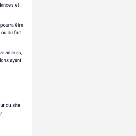
elances et
 pourra être
ou du fait
r ailleurs,
tions ayant
ur du site
e