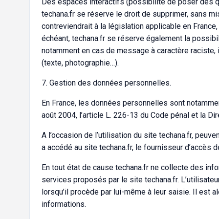
Des espaces interactifs (possibilité de poser des qu
techana.fr se réserve le droit de supprimer, sans 
contreviendrait à la législation applicable en France
échéant, techana.fr se réserve également la possibili
notamment en cas de message à caractère raciste, inj
(texte, photographie…).
7. Gestion des données personnelles.
En France, les données personnelles sont notamment 
août 2004, l’article L. 226-13 du Code pénal et la D
A l’occasion de l’utilisation du site techana.fr, peuve
a accédé au site techana.fr, le fournisseur d’accès de 
En tout état de cause techana.fr ne collecte des info
services proposés par le site techana.fr. L’utilisat
lorsqu’il procède par lui-même à leur saisie. Il est al
informations.