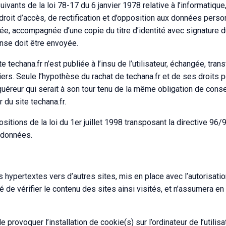
vants de la loi 78-17 du 6 janvier 1978 relative à l’informatique
n droit d’accès, de rectification et d’opposition aux données perso
e, accompagnée d’une copie du titre d’identité avec signature du
onse doit être envoyée.
 techana.fr n’est publiée à l’insu de l’utilisateur, échangée, tran
rs. Seule l’hypothèse du rachat de techana.fr et de ses droits pe
uéreur qui serait à son tour tenu de la même obligation de conse
 du site techana.fr.
tions de la loi du 1er juillet 1998 transposant la directive 96/
e données.
s hypertextes vers d’autres sites, mis en place avec l’autorisati
té de vérifier le contenu des sites ainsi visités, et n’assumera en
 provoquer l’installation de cookie(s) sur l’ordinateur de l’utilisa