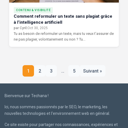
CONTENU & VISIBILITÉ
Comment reformuler un texte sans plagiat grâce
à l’intelligence artificiell
par Cyril
|
Oct 30, 2025
Tu as besoin de reformuler un texte, mais tu veux t’assurer de
ne pas plagier, volontairement ou non ? Tu...
Pagination
1
2
3
…
5
Suivant »
des
publications
Bienvenue sur Techana !
Ici, nous sommes passionnés par le SEO, le marketing, les
nouvelles technologies et l'environnement web en général.
Ce site existe pour partager nos connaissances, expériences et