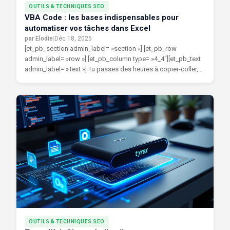
OUTILS & TECHNIQUES SEO
VBA Code : les bases indispensables pour
automatiser vos tâches dans Excel
par Elodie
|
Déc 18, 2025
[et_pb_section admin_label= »section »] [et_pb_row
admin_label= »row »] [et_pb_column type= »4_4″][et_pb_text
admin_label= »Text »] Tu passes des heures à copier-coller,
reformater des tableaux ou créer toujours les...
OUTILS & TECHNIQUES SEO