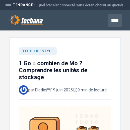
Aller
TENDANCE :
Quel bracelet connecté sans écran choisir au quotidien
au
contenu
Menu
TECH LIFESTYLE
1 Go = combien de Mo ?
Comprendre les unités de
stockage
par Elodie
19 juin 2025
9 min de lecture