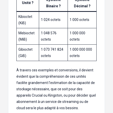
Unité ?
Binaire ?
Décimal ?
Kibioctet
1 024 octets
1 000 octets
(KiB)
Mebioctet
1 048 576
1 000 000
(MiB)
octets
octets
Gibioctet
1 073 741 824
1 000 000 000
(GiB)
octets
octets
À travers ces exemples et conversions, il devient
évident que la compréhension de ces unités
facilite grandement l’estimation de la capacité de
stockage nécessaire, que ce soit pour des
appareils Crucial ou Kingston, ou pour décider quel
abonnement à un service de streaming ou de
cloud sera le plus adapté à vos besoins.