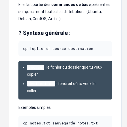
Elle fait partie des
commandes de base
présentes
sur quasiment toutes les distributions (Ubuntu,
Debian, CentOS, Arch…).
? Syntaxe générale :
cp [options] source destination
: le fichier ou dossier que tu veux
source
copier
: l’endroit où tu veux le
destination
coller
Exemples simples :
cp notes.txt sauvegarde_notes.txt
