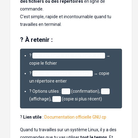
des fichiers ou des répertoires
en ligne de
commande.
C’est simple, rapide et incontournable quand tu
travailles en terminal.
? À retenir :
?
→
cp fichier1.txt fichier2.txt
copie le fichier
?
→ copie
cp -r dossier1 dossier2
un répertoire entier
? Options utiles :
(confirmation),
-i
-v
(affichage),
(copie si plus récent)
-u
?
Lien utile
:
Documentation officielle GNU cp
Quand tu travailles sur un système Linux, il y a des
commandes que tu vas utiliser
tout le temps
. Et