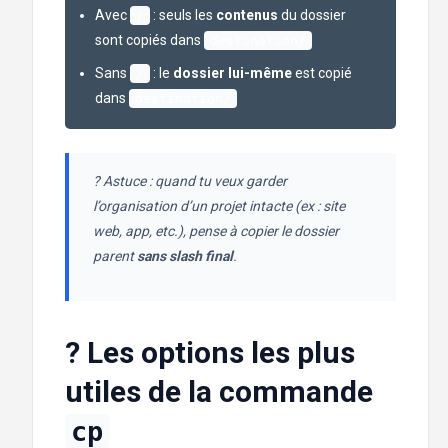
Avec
: seuls les
contenus
du dossier
/
sont copiés dans
destination/
Sans
: le
dossier lui-même
est copié
/
dans
destination/
? Astuce : quand tu veux garder
l’organisation d’un projet intacte (ex : site
web, app, etc.), pense à copier le dossier
parent
sans slash final
.
? Les options les plus
utiles de la commande
cp