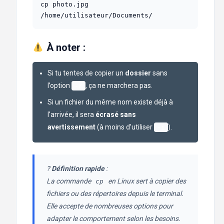
cp photo.jpg 
/home/utilisateur/Documents/
À noter :
Si tu tentes de copier un
dossier
sans
l’option
, ça ne marchera pas.
-r
Si un fichier du même nom existe déjà à
l’arrivée, il sera
écrasé sans
avertissement
(à moins d’utiliser
).
-i
?
Définition rapide
:
La commande
en Linux sert à copier des
cp
fichiers ou des répertoires depuis le terminal.
Elle accepte de nombreuses options pour
adapter le comportement selon les besoins.