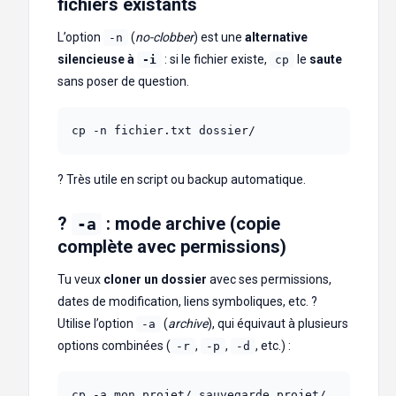
fichiers existants
L’option
(
no-clobber
) est une
alternative
-n
silencieuse à
: si le fichier existe,
le
saute
-i
cp
sans poser de question.
cp -n fichier.txt dossier/
? Très utile en script ou backup automatique.
?
: mode archive (copie
-a
complète avec permissions)
Tu veux
cloner un dossier
avec ses permissions,
dates de modification, liens symboliques, etc. ?
Utilise l’option
(
archive
), qui équivaut à plusieurs
-a
options combinées (
,
,
, etc.) :
-r
-p
-d
cp -a mon_projet/ sauvegarde_projet/