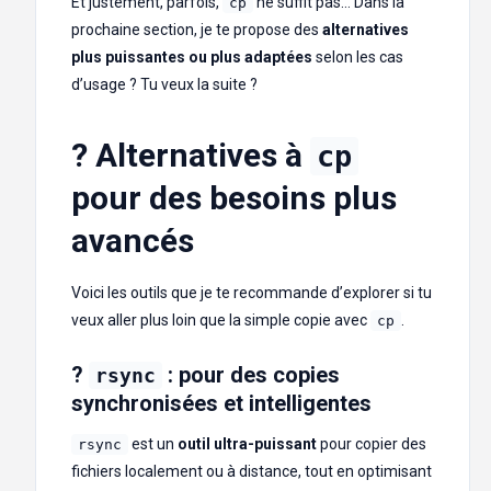
Et justement, parfois,
ne suffit pas… Dans la
cp
prochaine section, je te propose des
alternatives
plus puissantes ou plus adaptées
selon les cas
d’usage ? Tu veux la suite ?
? Alternatives à
cp
pour des besoins plus
avancés
Voici les outils que je te recommande d’explorer si tu
veux aller plus loin que la simple copie avec
.
cp
?
: pour des copies
rsync
synchronisées et intelligentes
est un
outil ultra-puissant
pour copier des
rsync
fichiers localement ou à distance, tout en optimisant