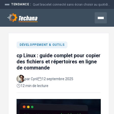
Aller
TENDANCE :
Quel bracelet connecté sans écran choisir au quotidien
au
contenu
Menu
DÉVELOPPEMENT & OUTILS
cp Linux : guide complet pour copier
des fichiers et répertoires en ligne
de commande
par Cyril
12 septembre 2025
12 min de lecture