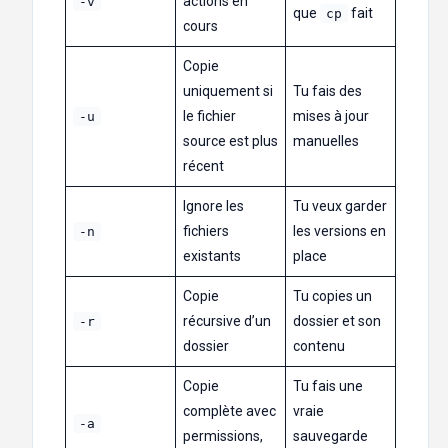
actions en
-v
que
fait
cp
cours
Copie
uniquement si
Tu fais des
le fichier
mises à jour
-u
source est plus
manuelles
récent
Ignore les
Tu veux garder
fichiers
les versions en
-n
existants
place
Copie
Tu copies un
récursive d’un
dossier et son
-r
dossier
contenu
Copie
Tu fais une
complète avec
vraie
-a
permissions,
sauvegarde