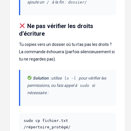
ajoute un
à la fin :
/
dossier/
Ne pas vérifier les droits
d’écriture
Tu copies vers un dossier où tu n’as pas les droits ?
La commande échouera (parfois silencieusement si
tu ne regardes pas).
Solution
: utilise
pour vérifier les
ls -l
permissions, ou fais appel à
si
sudo
nécessaire :
sudo cp fichier.txt 
/répertoire_protégé/