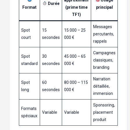
Durée
Format
(prime time
principal
TF1)
Messages
Spot
15
15 000 – 25
percutants,
court
secondes
000 €
rappels
Campagnes
Spot
30
45 000 – 65
classiques,
standard
secondes
000 €
branding
Narration
Spot
60
80 000 – 115
détaillée,
long
secondes
000 €
immersion
Sponsoring,
Formats
Variable
Variable
placement
spéciaux
produit