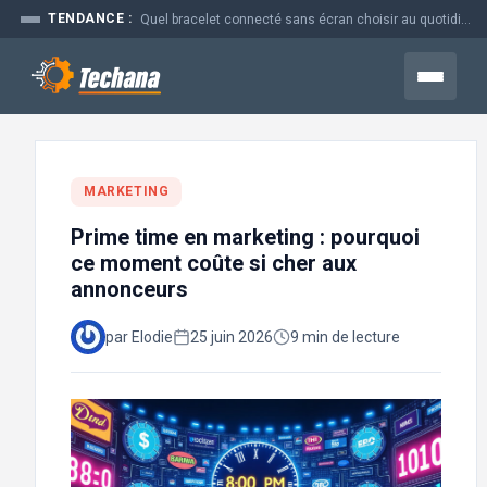
Aller
TENDANCE :
Quel bracelet connecté sans écran choisir au quotidien
au
contenu
Menu
MARKETING
Prime time en marketing : pourquoi
ce moment coûte si cher aux
annonceurs
par Elodie
25 juin 2026
9 min de lecture