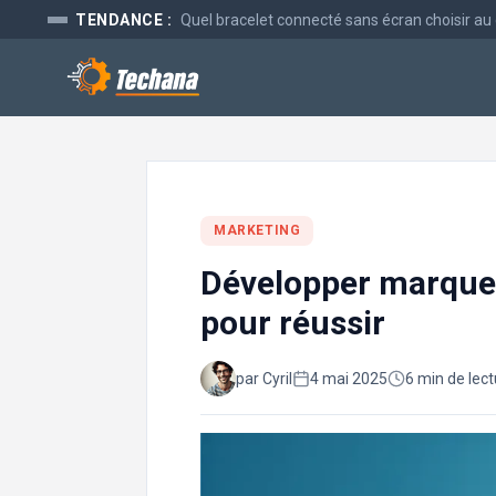
Aller
TENDANCE :
Quel bracelet connecté sans écran choisir au
au
contenu
MARKETING
Développer marque 
pour réussir
par Cyril
4 mai 2025
6 min de lec