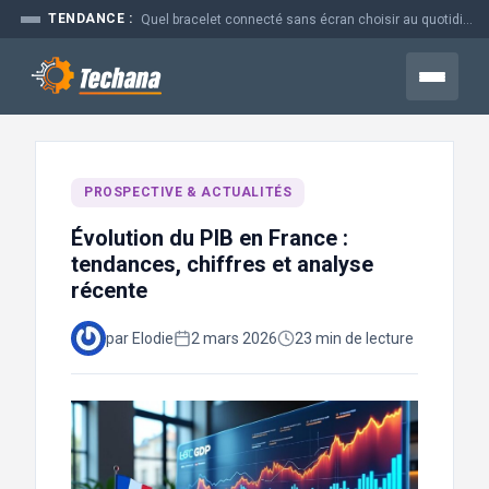
Aller
TENDANCE :
Quel bracelet connecté sans écran choisir au quotidien
au
contenu
Menu
PROSPECTIVE & ACTUALITÉS
Évolution du PIB en France :
tendances, chiffres et analyse
récente
par Elodie
2 mars 2026
23 min de lecture