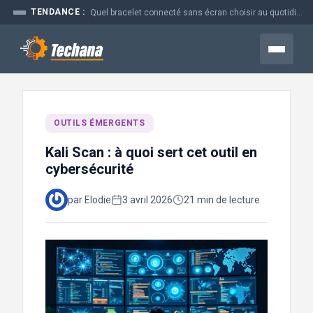
Aller
TENDANCE :
Quel bracelet connecté sans écran choisir au quotidien
au
contenu
Menu
OUTILS ÉMERGENTS
Kali Scan : à quoi sert cet outil en
cybersécurité
par Elodie
3 avril 2026
21 min de lecture