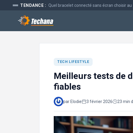
Aller
TENDANCE :
Quel bracelet connecté sans écran choisir au
au
contenu
TECH LIFESTYLE
Meilleurs tests de dé
fiables
par Elodie
3 février 2026
23 min d