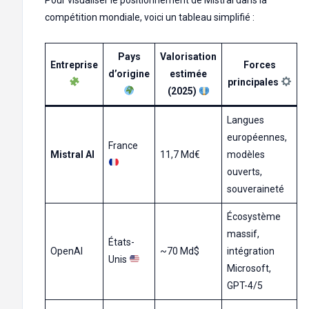
Pour visualiser le positionnement de Mistral dans la
compétition mondiale, voici un tableau simplifié :
Pays
Valorisation
Entreprise
Forces
d’origine
estimée
principales
(2025)
Langues
européennes,
France
Mistral AI
11,7 Md€
modèles
ouverts,
souveraineté
Écosystème
massif,
États-
OpenAI
~70 Md$
intégration
Unis
Microsoft,
GPT-4/5