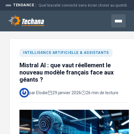
Aller
TENDANCE :
Quel bracelet connecté sans écran choisir au quotidien
au
contenu
Menu
INTELLIGENCE ARTIFICIELLE & ASSISTANTS
Mistral AI : que vaut réellement le
nouveau modèle français face aux
géants ?
par Elodie
29 janvier 2026
26 min de lecture