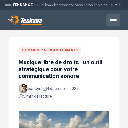
Aller
TENDANCE :
Quel bracelet connecté sans écran choisir au quotidien
au
contenu
Menu
COMMUNICATION & FORMATS
Musique libre de droits : un outil
stratégique pour votre
communication sonore
par Cyril
4 décembre 2025
5 min de lecture