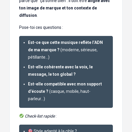
parce que “ça sonne bien”. Il doit être
aligné avec
ton image de marque et ton contexte de
diffusion
.
Pose-toi ces questions :
Est-ce que cette musique reflète l’ADN
de ma marque ?
(moderne, sérieuse,
pétillante…)
Est-elle cohérente avec la voix, le
message, le ton global ?
Est-elle compatible avec mon support
d’écoute ?
(casque, mobile, haut-
parleur…)
Check-list rapide
:
Style adapté à la cible ?