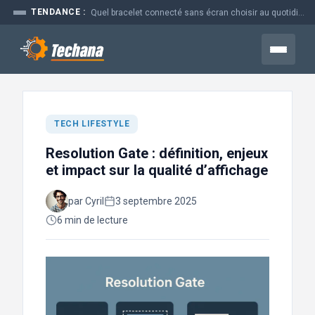
Aller
TENDANCE :
Quel bracelet connecté sans écran choisir au quotidien
au
contenu
Menu
TECH LIFESTYLE
Resolution Gate : définition, enjeux
et impact sur la qualité d’affichage
par Cyril
3 septembre 2025
6 min de lecture