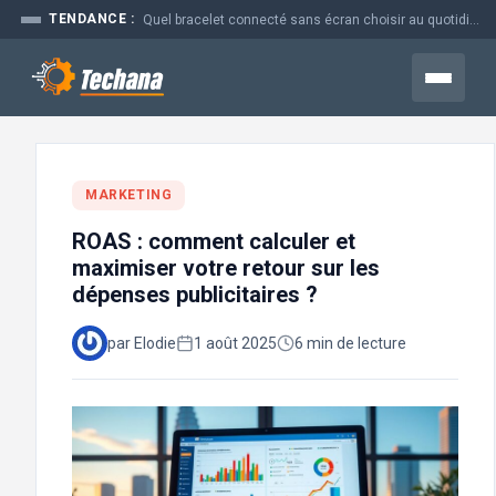
Aller
TENDANCE :
Quel bracelet connecté sans écran choisir au quotidien
au
contenu
Menu
MARKETING
ROAS : comment calculer et
maximiser votre retour sur les
dépenses publicitaires ?
par Elodie
1 août 2025
6 min de lecture