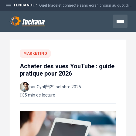
Aller
TENDANCE :
Quel bracelet connecté sans écran choisir au quotidien
au
contenu
Menu
MARKETING
Acheter des vues YouTube : guide
pratique pour 2026
par Cyril
29 octobre 2025
5 min de lecture