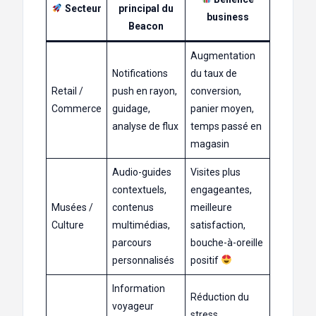
Secteur
principal du
business
Beacon
Augmentation
Notifications
du taux de
Retail /
push en rayon,
conversion,
Commerce
guidage,
panier moyen,
analyse de flux
temps passé en
magasin
Audio-guides
Visites plus
contextuels,
engageantes,
Musées /
contenus
meilleure
Culture
multimédias,
satisfaction,
parcours
bouche-à-oreille
personnalisés
positif
Information
Réduction du
voyageur
stress,