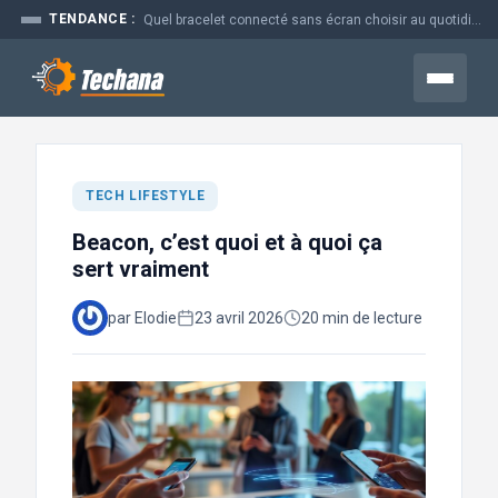
Aller
TENDANCE :
Quel bracelet connecté sans écran choisir au quotidien
au
contenu
Menu
TECH LIFESTYLE
Beacon, c’est quoi et à quoi ça
sert vraiment
par Elodie
23 avril 2026
20 min de lecture