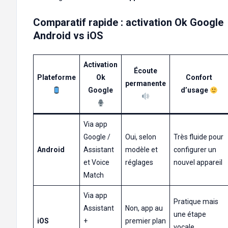
Comparatif rapide : activation Ok Google
Android vs iOS
Activation
Écoute
Plateforme
Ok
Confort
permanente
Google
d’usage
Via app
Google /
Oui, selon
Très fluide pour
Android
Assistant
modèle et
configurer un
et Voice
réglages
nouvel appareil
Match
Via app
Pratique mais
Assistant
Non, app au
une étape
iOS
+
premier plan
vocale