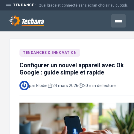
Aller
TENDANCE :
Prime time en marketing : pourquoi ce moment coûte si cher aux...
au
contenu
Menu
TENDANCES & INNOVATION
Configurer un nouvel appareil avec Ok
Google : guide simple et rapide
par Elodie
24 mars 2026
20 min de lecture