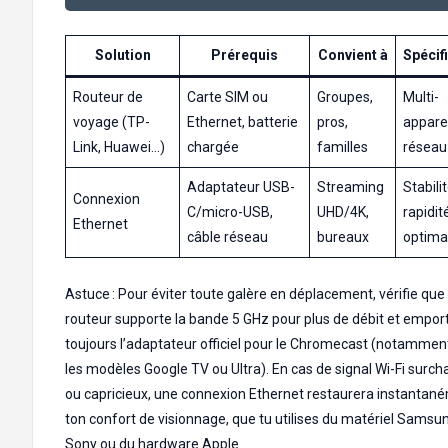
Solution
Prérequis
Convient à
Spécif
Routeur de
Carte SIM ou
Groupes,
Multi-
voyage (TP-
Ethernet, batterie
pros,
apparei
Link, Huawei…)
chargée
familles
réseau
Adaptateur USB-
Streaming
Stabili
Connexion
C/micro-USB,
UHD/4K,
rapidit
Ethernet
câble réseau
bureaux
optima
Astuce : Pour éviter toute galère en déplacement, vérifie que
routeur supporte la bande 5 GHz pour plus de débit et empor
toujours l’adaptateur officiel pour le Chromecast (notammen
les modèles Google TV ou Ultra). En cas de signal Wi-Fi surch
ou capricieux, une connexion Ethernet restaurera instantan
ton confort de visionnage, que tu utilises du matériel Samsu
Sony ou du hardware Apple.