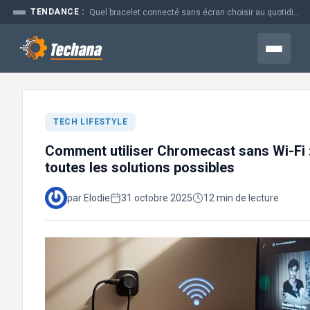
Aller
TENDANCE :
Quel bracelet connecté sans écran choisir au quotidien
au
contenu
Menu
TECH LIFESTYLE
Comment utiliser Chromecast sans Wi-Fi 
toutes les solutions possibles
par Elodie
31 octobre 2025
12 min de lecture