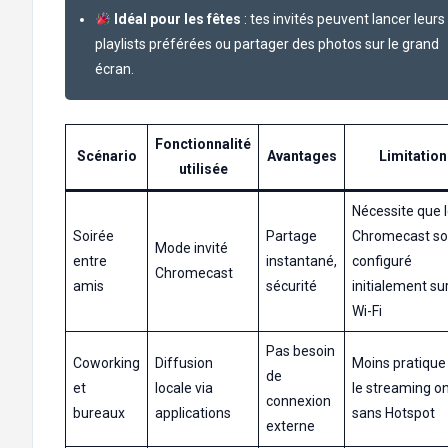
Idéal pour les fêtes
: tes invités peuvent lancer leurs
playlists préférées ou partager des photos sur le grand
écran.
Fonctionnalité
Scénario
Avantages
Limitation
utilisée
Nécessite que 
Soirée
Partage
Chromecast so
Mode invité
entre
instantané,
configuré
Chromecast
amis
sécurité
initialement su
Wi-Fi
Pas besoin
Coworking
Diffusion
Moins pratique
de
et
locale via
le streaming on
connexion
bureaux
applications
sans Hotspot
externe