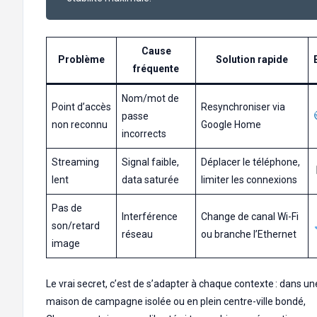
Cause
Problème
Solution rapide
fréquente
Nom/mot de
Point d’accès
Resynchroniser via
passe
non reconnu
Google Home
incorrects
Streaming
Signal faible,
Déplacer le téléphone,
lent
data saturée
limiter les connexions
Pas de
Interférence
Change de canal Wi-Fi
son/retard
réseau
ou branche l’Ethernet
image
Le vrai secret, c’est de s’adapter à chaque contexte : dans un
maison de campagne isolée ou en plein centre-ville bondé,