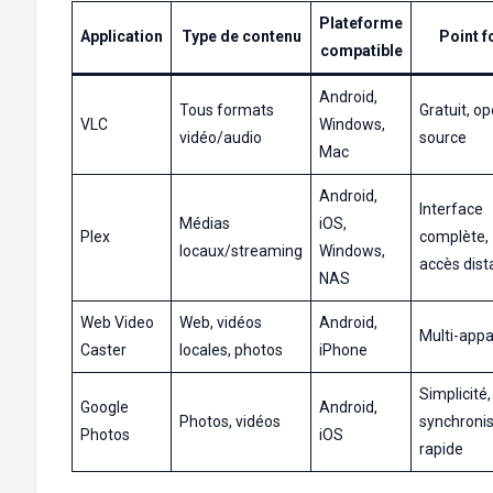
Plateforme
Application
Type de contenu
Point f
compatible
Android,
Tous formats
Gratuit, o
VLC
Windows,
vidéo/audio
source
Mac
Android,
Interface
Médias
iOS,
Plex
complète,
locaux/streaming
Windows,
accès dist
NAS
Web Video
Web, vidéos
Android,
Multi-appa
Caster
locales, photos
iPhone
Simplicité,
Google
Android,
Photos, vidéos
synchronis
Photos
iOS
rapide