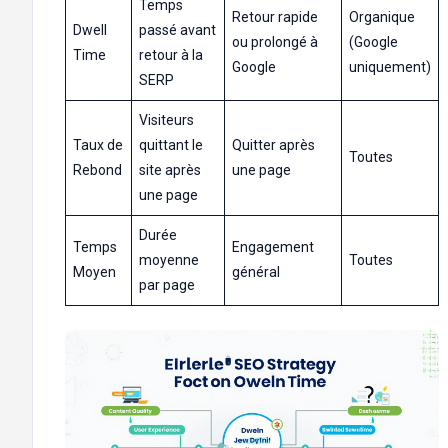
Temps
Retour rapide
Organique
Dwell
passé avant
ou prolongé à
(Google
Time
retour à la
Google
uniquement)
SERP
Visiteurs
Taux de
quittant le
Quitter après
Toutes
Rebond
site après
une page
une page
Durée
Temps
Engagement
moyenne
Toutes
Moyen
général
par page