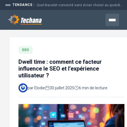
Aller
TENDANCE :
Quel bracelet connecté sans écran choisir au quotidien
au
contenu
Menu
SEO
Dwell time : comment ce facteur
influence le SEO et l’expérience
utilisateur ?
par Elodie
30 juillet 2025
6 min de lecture