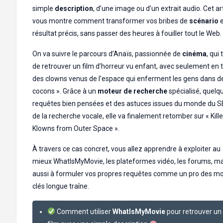
simple
description
, d’une image ou d’un extrait audio. Cet ar
vous montre comment transformer vos bribes de
scénario
résultat précis, sans passer des heures à fouiller tout le Web.
On va suivre le parcours d’Anaïs, passionnée de
cinéma
, qui
de retrouver un film d’horreur vu enfant, avec seulement en t
des clowns venus de l’espace qui enferment les gens dans d
cocons ». Grâce à un
moteur de recherche
spécialisé, quelq
requêtes bien pensées et des astuces issues du monde du S
de la recherche vocale, elle va finalement retomber sur « Kille
Klowns from Outer Space ».
À travers ce cas concret, vous allez apprendre à exploiter au
mieux WhatIsMyMovie, les plateformes vidéo, les forums, ma
aussi à formuler vos propres requêtes comme un pro des mo
clés longue traîne.
Comment utiliser
WhatIsMyMovie
pour retrouver un