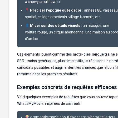
a snowy small town ».
Préciser l’époque ou le décor
: années 80, vaisseau
spatial, collège américain, village français, etc.
Miser sur des détails visuels
: un masque, une
voiture rouge, un cirque abandonné, une maison au bor
d’un lac.
Ces éléments jouent comme des
mots-clés longue traîne
e
SEO : moins génériques, plus descriptifs, ils réduisent le nom
candidats possibles et augmentent les chances que le bon
fi
remonte dans les premiers résultats.
Exemples concrets de requêtes efficaces
Voici quelques exemples de requêtes que vous pouvez taper
WhatIsMyMovie, inspirées de cas réels :
« romantic movie about two teens who write letters