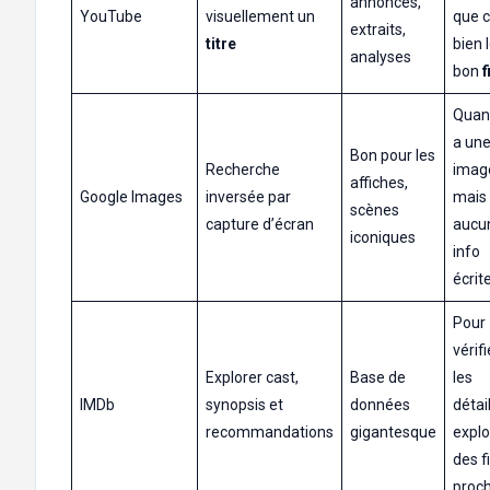
annonces,
YouTube
visuellement un
que c
extraits,
titre
bien 
analyses
bon
f
Quan
a un
Bon pour les
Recherche
imag
affiches,
Google Images
inversée par
mais
scènes
capture d’écran
aucu
iconiques
info
écrit
Pour
vérifi
Explorer cast,
Base de
les
IMDb
synopsis et
données
détai
recommandations
gigantesque
explo
des f
proc