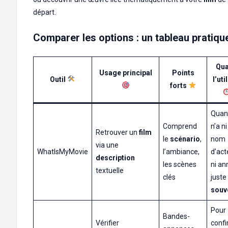
départ.
Comparer les options : un tableau pratiqu
Qu
Usage principal
Points
Outil
l’uti
forts
Quan
Comprend
n’a ni
Retrouver un
film
le
scénario
,
nom
via une
WhatIsMyMovie
l’ambiance,
d’act
description
les scènes
ni an
textuelle
clés
juste
souv
Pour
Bandes-
Vérifier
conf