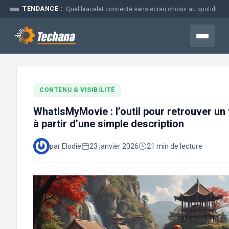
Aller
TENDANCE :
Prime time en marketing : pourquoi ce moment coûte si cher aux...
au
contenu
Menu
CONTENU & VISIBILITÉ
WhatIsMyMovie : l’outil pour retrouver un 
à partir d’une simple description
par Elodie
23 janvier 2026
21 min de lecture