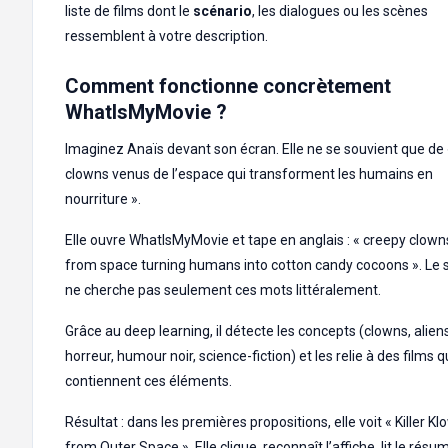
liste de films dont le
scénario
, les dialogues ou les scènes
ressemblent à votre description.
Comment fonctionne concrètement
WhatIsMyMovie ?
Imaginez Anaïs devant son écran. Elle ne se souvient que de 
clowns venus de l’espace qui transforment les humains en
nourriture ».
Elle ouvre WhatIsMyMovie et tape en anglais : « creepy clown
from space turning humans into cotton candy cocoons ». Le s
ne cherche pas seulement ces mots littéralement.
Grâce au deep learning, il détecte les concepts (clowns, aliens
horreur, humour noir, science-fiction) et les relie à des films q
contiennent ces éléments.
Résultat : dans les premières propositions, elle voit « Killer K
from Outer Space ». Elle clique, reconnaît l’affiche, lit le résum