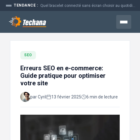
Aller
TENDANCE :
Quel bracelet connecté sans écran choisir au quotidien
au
contenu
Menu
SEO
Erreurs SEO en e-commerce:
Guide pratique pour optimiser
votre site
par Cyril
13 février 2025
6 min de lecture