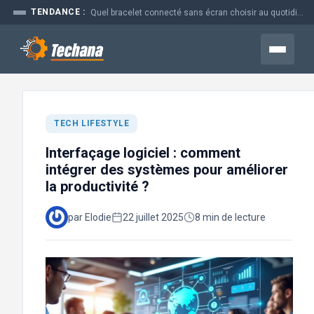
Aller
TENDANCE :
Quel bracelet connecté sans écran choisir au quotidien
au
contenu
Menu
TECH LIFESTYLE
Interfaçage logiciel : comment
intégrer des systèmes pour améliorer
la productivité ?
par Elodie
22 juillet 2025
8 min de lecture