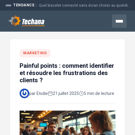
Aller
TENDANCE :
Quel bracelet connecté sans écran choisir au quotidien
au
contenu
Menu
MARKETING
Painful points : comment identifier
et résoudre les frustrations des
clients ?
par Elodie
21 juillet 2025
5 min de lecture