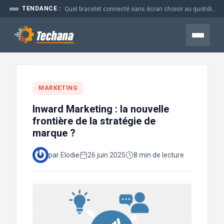
Aller
TENDANCE :
Quel bracelet connecté sans écran choisir au quotidien
au
contenu
Menu
MARKETING
Inward Marketing : la nouvelle
frontière de la stratégie de
marque ?
par Elodie
26 juin 2025
8 min de lecture