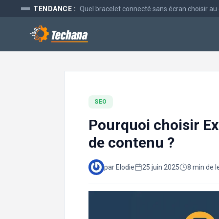
Aller
TENDANCE :
Quel bracelet connecté sans écran choisir au
au
contenu
SEO
Pourquoi choisir Ex
de contenu ?
par Elodie
25 juin 2025
8 min de l