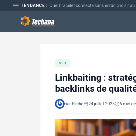
Aller
TENDANCE :
Quel bracelet connecté sans écran choisir au
au
contenu
SEO
Linkbaiting : straté
backlinks de qualit
par Elodie
24 juillet 2025
6 min de