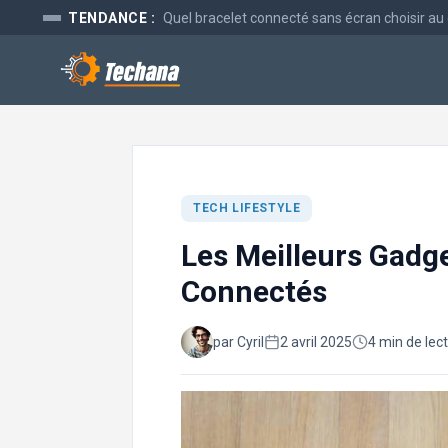
Aller
TENDANCE :
Quel bracelet connecté sans écran choisir au
au
contenu
TECH LIFESTYLE
Les Meilleurs Gadg
Connectés
par Cyril
2 avril 2025
4 min de lec