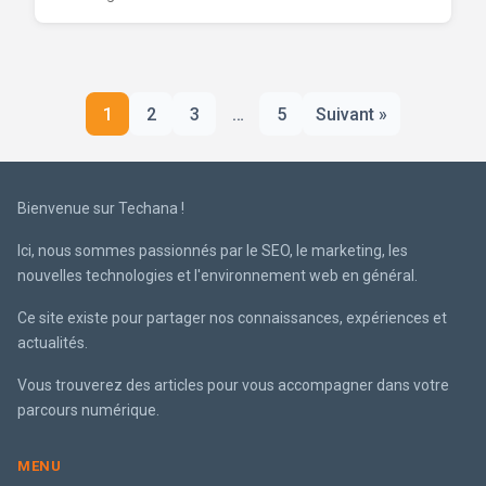
Pagination
1
2
3
…
5
Suivant »
des
publications
Bienvenue sur Techana !
Ici, nous sommes passionnés par le SEO, le marketing, les
nouvelles technologies et l'environnement web en général.
Ce site existe pour partager nos connaissances, expériences et
actualités.
Vous trouverez des articles pour vous accompagner dans votre
parcours numérique.
MENU