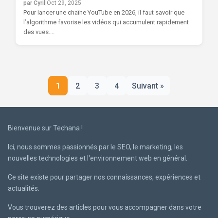
par Cyril
|
Oct 29, 2025
Pour lancer une chaîne YouTube en 2026, il faut savoir que
l’algorithme favorise les vidéos qui accumulent rapidement
des vues....
Pagination
1
2
3
4
Suivant »
des
publications
Bienvenue sur Techana !
Ici, nous sommes passionnés par le SEO, le marketing, les
nouvelles technologies et l'environnement web en général.
Ce site existe pour partager nos connaissances, expériences et
actualités.
Vous trouverez des articles pour vous accompagner dans votre