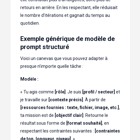
retours en arrière. En les respectant, elle réduisait
le nombre d’itérations et gagnait du temps au
quotidien.
Exemple générique de modèle de
prompt structuré
Voici un canevas que vous pouvez adapter à
presque n’importe quelle tâche :
Modèle :
« Tu agis comme
[rôle]
. Je suis
[profil / secteur]
et
je travaille sur
[contexte précis]
. À partir de
[ressources fournies : texte, fichier, image, etc.]
,
ta mission est de
[objectif clair]
. Retourne le
résultat sous forme de
[format souhaité]
, en
respectant les contraintes suivantes :
[contraintes
de ton, longueur, niveau]
. »