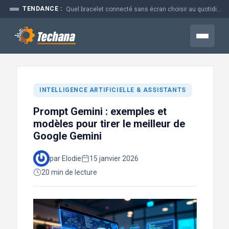
Aller
TENDANCE :
Quel bracelet connecté sans écran choisir au quotidien
au
contenu
Menu
INTELLIGENCE ARTIFICIELLE & ASSISTANTS
Prompt Gemini : exemples et
modèles pour tirer le meilleur de
Google Gemini
par Elodie
15 janvier 2026
20 min de lecture