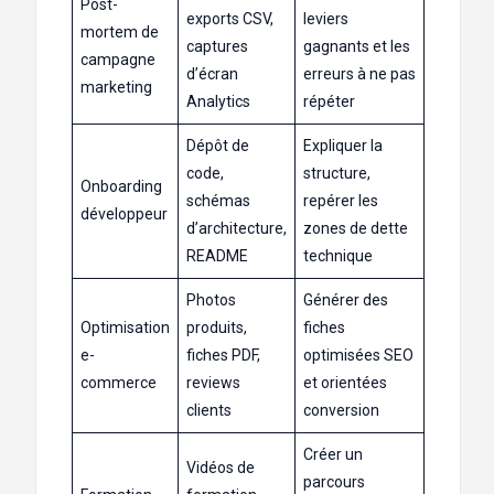
Post-
exports CSV,
leviers
mortem de
captures
gagnants et les
campagne
d’écran
erreurs à ne pas
marketing
Analytics
répéter
Dépôt de
Expliquer la
code,
structure,
Onboarding
schémas
repérer les
développeur
d’architecture,
zones de dette
README
technique
Photos
Générer des
Optimisation
produits,
fiches
e-
fiches PDF,
optimisées SEO
commerce
reviews
et orientées
clients
conversion
Créer un
Vidéos de
parcours