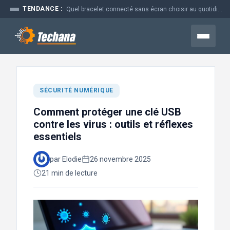
Aller
TENDANCE :
Prime time en marketing : pourquoi ce moment coûte si cher aux...
au
contenu
Menu
SÉCURITÉ NUMÉRIQUE
Comment protéger une clé USB
contre les virus : outils et réflexes
essentiels
par Elodie
26 novembre 2025
21 min de lecture