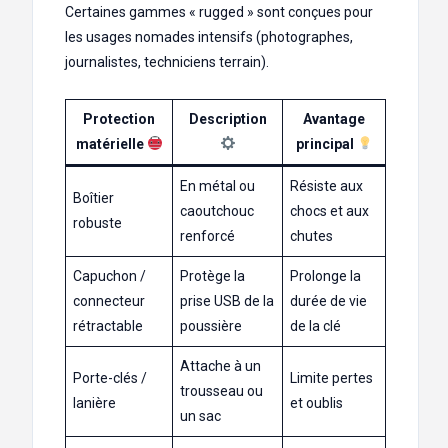
Certaines gammes « rugged » sont conçues pour
les usages nomades intensifs (photographes,
journalistes, techniciens terrain).
Protection
Description
Avantage
matérielle
principal
En métal ou
Résiste aux
Boîtier
caoutchouc
chocs et aux
robuste
renforcé
chutes
Capuchon /
Protège la
Prolonge la
connecteur
prise USB de la
durée de vie
rétractable
poussière
de la clé
Attache à un
Porte-clés /
Limite pertes
trousseau ou
lanière
et oublis
un sac