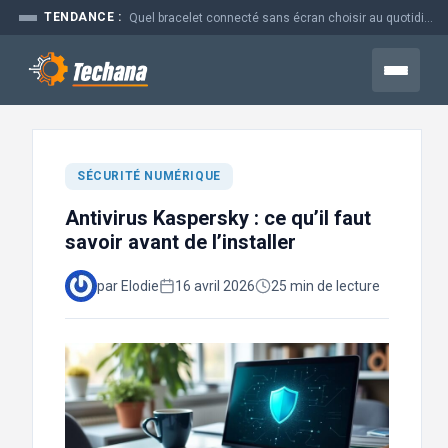
Aller
TENDANCE :
Prime time en marketing : pourquoi ce moment coûte si cher aux...
au
contenu
Menu
SÉCURITÉ NUMÉRIQUE
Antivirus Kaspersky : ce qu’il faut
savoir avant de l’installer
par Elodie
16 avril 2026
25 min de lecture