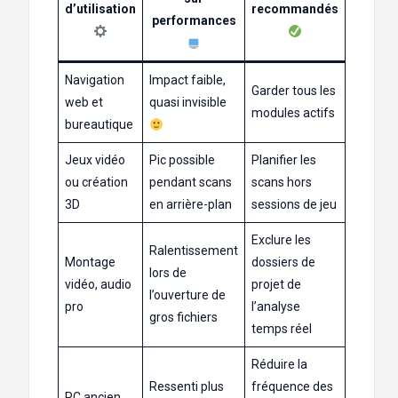
d’utilisation
recommandés
performances
Navigation
Impact faible,
Garder tous les
web et
quasi invisible
modules actifs
bureautique
Jeux vidéo
Pic possible
Planifier les
ou création
pendant scans
scans hors
3D
en arrière-plan
sessions de jeu
Exclure les
Ralentissement
Montage
dossiers de
lors de
vidéo, audio
projet de
l’ouverture de
pro
l’analyse
gros fichiers
temps réel
Réduire la
Ressenti plus
fréquence des
PC ancien