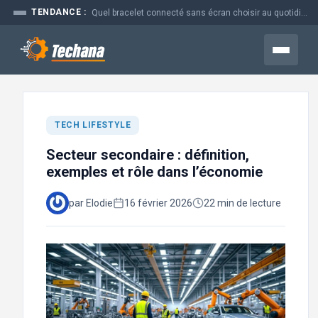
Aller
TENDANCE :
Quel bracelet connecté sans écran choisir au quotidien
au
contenu
Menu
TECH LIFESTYLE
Secteur secondaire : définition,
exemples et rôle dans l’économie
par Elodie
16 février 2026
22 min de lecture