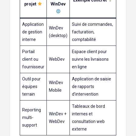
projet
WinDev
Application
Suivi de commandes,
WinDev
de gestion
facturation,
(desktop)
interne
comptabilité
Portail
Espace client pour
client ou
WebDev
suivre les livraisons
fournisseur
en ligne
Outil pour
Application de saisie
WinDev
équipes
de rapports
Mobile
terrain
d’intervention
Tableaux de bord
Reporting
WinDev +
internes et
multi-
WebDev
consultation web
support
externe