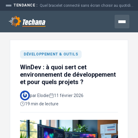
Aller
TENDANCE :
Prime time en marketing : pourquoi ce moment coûte si cher aux...
au
contenu
Menu
DÉVELOPPEMENT & OUTILS
WinDev : à quoi sert cet
environnement de développement
et pour quels projets ?
par Elodie
11 février 2026
19 min de lecture