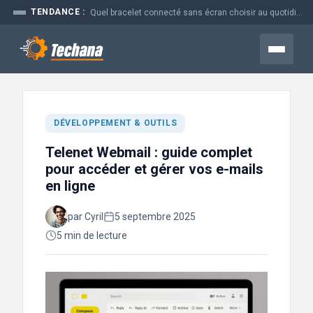
Aller
TENDANCE :
Quel bracelet connecté sans écran choisir au quotidien
au
contenu
Menu
DÉVELOPPEMENT & OUTILS
Telenet Webmail : guide complet
pour accéder et gérer vos e-mails
en ligne
par Cyril
5 septembre 2025
5 min de lecture