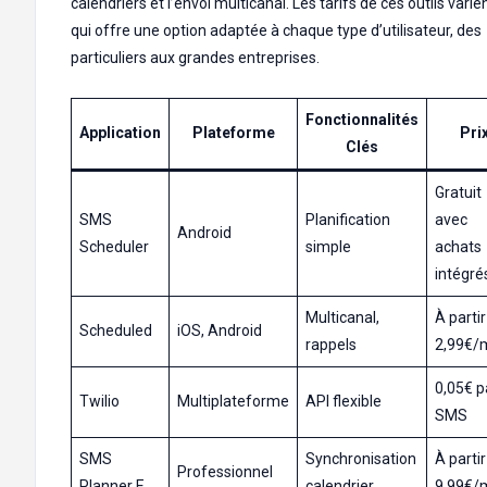
calendriers et l’envoi multicanal. Les tarifs de ces outils varien
qui offre une option adaptée à chaque type d’utilisateur, des
particuliers aux grandes entreprises.
Fonctionnalités
Application
Plateforme
Pri
Clés
Gratuit
SMS
Planification
avec
Android
Scheduler
simple
achats
intégré
Multicanal,
À partir
Scheduled
iOS, Android
rappels
2,99€/
0,05€ p
Twilio
Multiplateforme
API flexible
SMS
SMS
Synchronisation
À partir
Professionnel
Planner E
calendrier
9,99€/