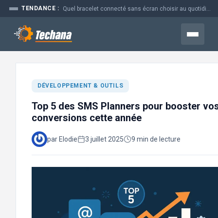
Aller
TENDANCE :
Quel bracelet connecté sans écran choisir au quotidien
au
contenu
Menu
DÉVELOPPEMENT & OUTILS
Top 5 des SMS Planners pour booster vo
conversions cette année
par Elodie
3 juillet 2025
9 min de lecture