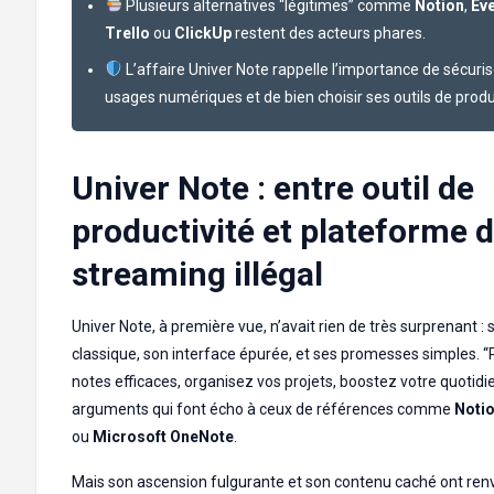
Plusieurs alternatives “légitimes” comme
Notion
,
Ev
Trello
ou
ClickUp
restent des acteurs phares.
L’affaire Univer Note rappelle l’importance de sécuris
usages numériques et de bien choisir ses outils de produc
Univer Note : entre outil de
productivité et plateforme 
streaming illégal
Univer Note, à première vue, n’avait rien de très surprenant : s
classique, son interface épurée, et ses promesses simples. 
notes efficaces, organisez vos projets, boostez votre quotidi
arguments qui font écho à ceux de références comme
Noti
ou
Microsoft OneNote
.
Mais son ascension fulgurante et son contenu caché ont renv