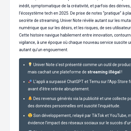
inédit, symptomatique de la créativité, et parfois des dérives,
l’écosystème tech en 2025. De prise de notes “pratique” à p
secrète de streaming, Univer Note révèle autant sur les muta
numérique que sur les désirs, et les risques, de ses utilisateu
Cette histoire navigue habilement entre innovation, contour
vigilance, à une époque où chaque nouveau service suscite 
autant qu’un engouement.
Univer Note s’est présenté comme un outil de produc
mais cachait une plateforme de
streaming illégal
!
L’appli a surpassé ChatGPT et Temu sur l’App Store f
avant d’être retirée abruptement.
Des revenus générés via la publicité et une collecte 
des données personnelles ont suscité l’inquiétude.
Son développement, relayé par TikTok et YouTube, 
évidence l’impact des réseaux sociaux sur le succès d’u