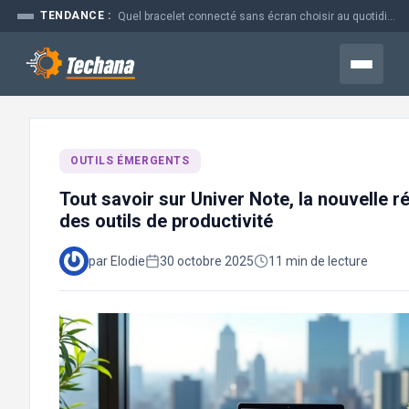
Aller
TENDANCE :
Quel bracelet connecté sans écran choisir au quotidien
au
contenu
Menu
OUTILS ÉMERGENTS
Tout savoir sur Univer Note, la nouvelle r
des outils de productivité
par Elodie
30 octobre 2025
11 min de lecture