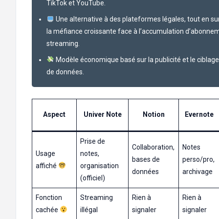
TikTok et YouTube.
Une alternative à des plateformes légales, tout en su
la méfiance croissante face à l’accumulation d’abonne
streaming.
Modèle économique basé sur la publicité et le ciblage
de données.
Aspect
Univer Note
Notion
Evernote
Prise de
Collaboration,
Notes
Usage
notes,
bases de
perso/pro,
affiché
organisation
données
archivage
(officiel)
Fonction
Streaming
Rien à
Rien à
cachée
illégal
signaler
signaler