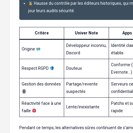
Hausse du contrôle par les éditeurs historiques, qui 
jour leurs audits sécurité.
Critère
Univer Note
Apps 
Développeur inconnu,
Identité cla
Origine
Discord
établis
Conforme (
Respect RGPD
Douteux
Evernote…)
Gestion des données
Partage/revente
Serveurs cer
suspectés
confidential
Réactivité face à une
Patchs et s
Lente/inexistante
faille
rapide
Pendant ce temps, les alternatives sûres continuent de s’amé