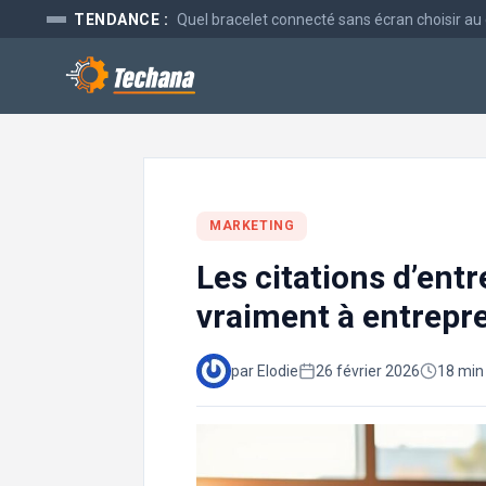
Aller
TENDANCE :
Quel bracelet connecté sans écran choisir au
au
contenu
MARKETING
Les citations d’ent
vraiment à entrepr
par Elodie
26 février 2026
18 min 