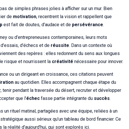
pas de simples phrases jolies à afficher sur un mur. Bien
vier de
motivation
, recentrent la vision et rappellent que
p
est fait de doutes, d’audace et de
persévérance
.
isney ou d’entrepreneuses contemporaines, leurs mots
d’essais, d’échecs et de
réussite
. Dans un contexte où
viennent des repères : elles redonnent du sens aux longues
e risque et nourrissent la
créativité
nécessaire pour innover.
lance ou un dirigeant en croissance, ces citations peuvent
iration
au quotidien. Elles accompagnent chaque étape du
r, tenir pendant la traversée du désert, recruter et développer
ccepter que l’
échec
fasse partie intégrante du
succès
.
 un rituel matinal, partagées avec une équipe, reliées à un
l stratégique aussi sérieux qu’un tableau de bord financier. Ce
a réalité d’aujourd’hui, qui sont explorés ici.