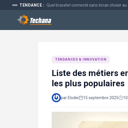
Aller
TENDANCE :
Quel bracelet connecté sans écran choisir au
au
contenu
TENDANCES & INNOVATION
Liste des métiers e
les plus populaires
par Elodie
15 septembre 2025
10