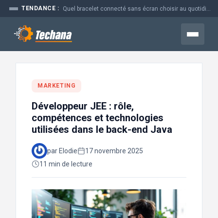
Aller
TENDANCE :
Quel bracelet connecté sans écran choisir au quotidien
au
contenu
Menu
MARKETING
Développeur JEE : rôle,
compétences et technologies
utilisées dans le back-end Java
par Elodie
17 novembre 2025
11 min de lecture