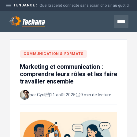
Aller
TENDANCE :
Quel bracelet connecté sans écran choisir au quotidien
au
contenu
Menu
COMMUNICATION & FORMATS
Marketing et communication :
comprendre leurs rôles et les faire
travailler ensemble
par Cyril
21 août 2025
9 min de lecture