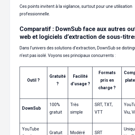
Ces points invitent à la vigilance, surtout pour une utilisation
professionnelle.
Comparatif : DownSub face aux autres out
web et logiciels d’extraction de sous-titre
Dans l’univers des solutions d’extraction, DownSub se distin
n’est pas isolé. Voyons ses principaux concurrents :
Formats
Compa
Gratuité
Facilité
Outil ?️
pris en
plat
?
d’usage ?
charge ?
100%
Très
SRT, TXT,
YouTu
DownSub
gratuit
simple
VTT
Viu, 
YouTube
Uniq
Gratuit
Modéré
SRT