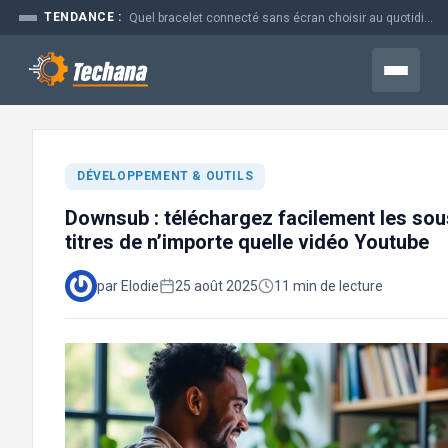
Aller
TENDANCE :
Quel bracelet connecté sans écran choisir au quotidien
au
contenu
Menu
DÉVELOPPEMENT & OUTILS
Downsub : téléchargez facilement les sou
titres de n’importe quelle vidéo Youtube
par Elodie
25 août 2025
11 min de lecture