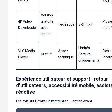
Studio
YouT
Version
4K Video
gratuite
Plusi
Technique
SRT, TXT
Downloader
avec
plate
limites
Limités
VLC Media
Assez
Fichie
Gratuit
(lecture
Player
technique
locau
uniquement)
Expérience utilisateur et support : retour
d’utilisateurs, accessibilité mobile, assis
réactive
Les avis sur DownSub mettent souvent en avant :