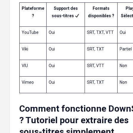
Plateforme
Support des
Formats
Play
?
sous-titres
disponibles ?
Sélec
YouTube
Oui
SRT, TXT, VTT
Oui
Viki
Oui
SRT, TXT
Partiel
VIU
Oui
SRT, VTT
Non
Vimeo
Oui
SRT, TXT
Non
Comment fonctionne Down
? Tutoriel pour extraire des
sous-titres simplement