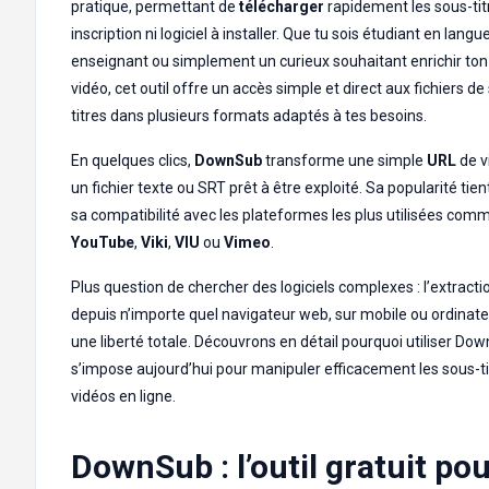
pratique, permettant de
télécharger
rapidement les sous-tit
inscription ni logiciel à installer. Que tu sois étudiant en langue
enseignant ou simplement un curieux souhaitant enrichir to
vidéo, cet outil offre un accès simple et direct aux fichiers de
titres dans plusieurs formats adaptés à tes besoins.
En quelques clics,
DownSub
transforme une simple
URL
de v
un fichier texte ou SRT prêt à être exploité. Sa popularité tien
sa compatibilité avec les plateformes les plus utilisées com
YouTube
,
Viki
,
VIU
ou
Vimeo
.
Plus question de chercher des logiciels complexes : l’extractio
depuis n’importe quel navigateur web, sur mobile ou ordinate
une liberté totale. Découvrons en détail pourquoi utiliser Do
s’impose aujourd’hui pour manipuler efficacement les sous-ti
vidéos en ligne.
DownSub : l’outil gratuit po