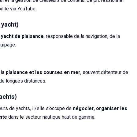
tal et la gestion de créateurs de contenu. Ce professionnel
lité via YouTube.
 yacht)
n yacht de plaisance
, responsable de la navigation, de la
quipage.
s
la plaisance et les courses en mer
, souvent détenteur de
de longues distances.
achts)
urs de yachts, il/elle s’occupe de
négocier, organiser les
ente
dans le secteur nautique haut de gamme.