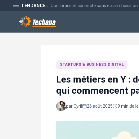
Aller
TENDANCE :
Quel bracelet connecté sans écran choisir au
au
contenu
STARTUPS & BUSINESS DIGITAL
Les métiers en Y : 
qui commencent par
par Cyril
26 août 2025
9 min de l