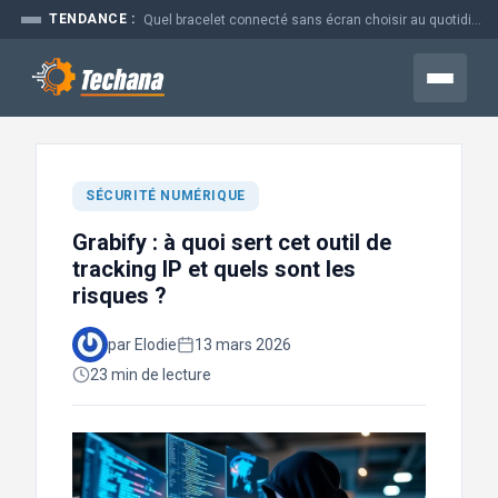
Aller
TENDANCE :
Prime time en marketing : pourquoi ce moment coûte si cher aux...
au
contenu
Menu
SÉCURITÉ NUMÉRIQUE
Grabify : à quoi sert cet outil de
tracking IP et quels sont les
risques ?
par Elodie
13 mars 2026
23 min de lecture