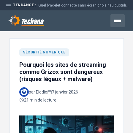
Aller
TENDANCE :
Prime time en marketing : pourquoi ce moment coûte si cher aux...
au
contenu
Menu
SÉCURITÉ NUMÉRIQUE
Pourquoi les sites de streaming
comme Grizox sont dangereux
(risques légaux + malware)
par Elodie
7 janvier 2026
21 min de lecture