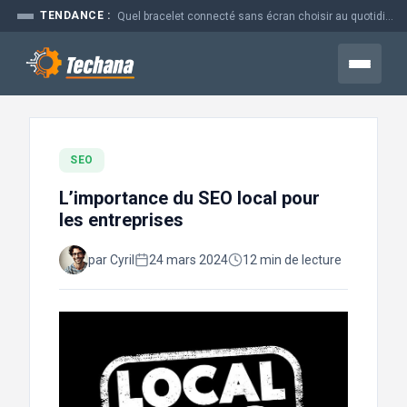
Aller
TENDANCE :
Quel bracelet connecté sans écran choisir au quotidien
au
contenu
Menu
SEO
L’importance du SEO local pour
les entreprises
par Cyril
24 mars 2024
12 min de lecture