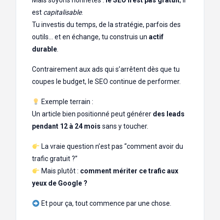
Mais soyons honnêtes :
le SEO n’est pas gratuit
, il
est
capitalisable
.
Tu investis du temps, de la stratégie, parfois des
outils… et en échange, tu construis un
actif
durable
.
Contrairement aux ads qui s’arrêtent dès que tu
coupes le budget, le SEO continue de performer.
Exemple terrain :
Un article bien positionné peut générer
des leads
pendant 12 à 24 mois
sans y toucher.
La vraie question n’est pas “comment avoir du
trafic gratuit ?”
Mais plutôt :
comment mériter ce trafic aux
yeux de Google ?
Et pour ça, tout commence par une chose.