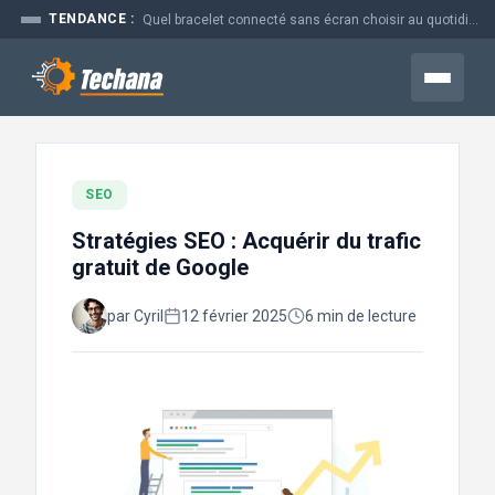
Aller
TENDANCE :
Quel bracelet connecté sans écran choisir au quotidien
au
contenu
Menu
SEO
Stratégies SEO : Acquérir du trafic
gratuit de Google
par Cyril
12 février 2025
6 min de lecture