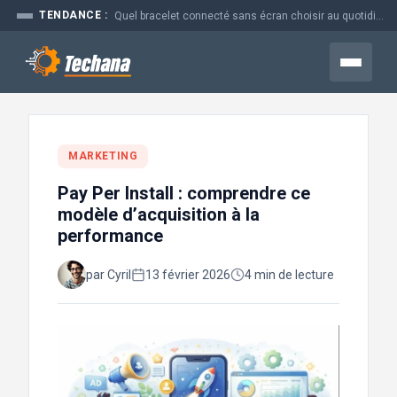
Aller
TENDANCE :
Quel bracelet connecté sans écran choisir au quotidien
au
contenu
Menu
MARKETING
Pay Per Install : comprendre ce
modèle d’acquisition à la
performance
par Cyril
13 février 2026
4 min de lecture