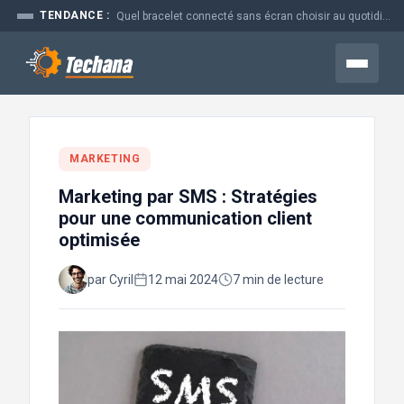
Aller
TENDANCE :
Quel bracelet connecté sans écran choisir au quotidien
au
contenu
Menu
MARKETING
Marketing par SMS : Stratégies
pour une communication client
optimisée
par Cyril
12 mai 2024
7 min de lecture