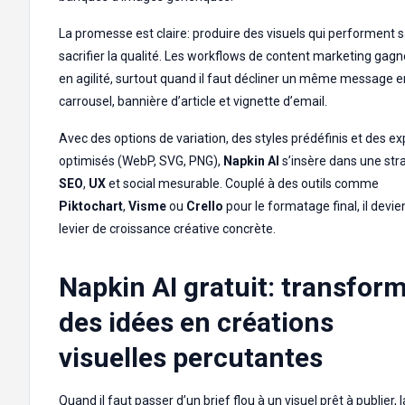
La promesse est claire: produire des visuels qui performent 
sacrifier la qualité. Les workflows de content marketing gag
en agilité, surtout quand il faut décliner un même message e
carrousel, bannière d’article et vignette d’email.
Avec des options de variation, des styles prédéfinis et des ex
optimisés (WebP, SVG, PNG),
Napkin AI
s’insère dans une str
SEO
,
UX
et social mesurable. Couplé à des outils comme
Piktochart
,
Visme
ou
Crello
pour le formatage final, il devie
levier de croissance créative concrète.
Napkin AI gratuit: transfor
des idées en créations
visuelles percutantes
Quand il faut passer d’un brief flou à un visuel prêt à publier, l