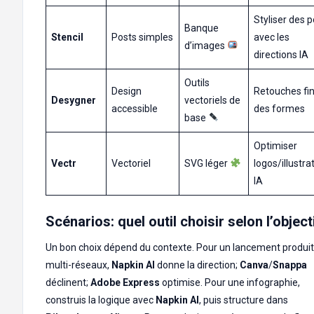
Styliser des 
Banque
Stencil
Posts simples
avec les
d’images
directions IA
Outils
Design
Retouches fi
Desygner
vectoriels de
accessible
des formes
base
Optimiser
Vectr
Vectoriel
SVG léger
logos/illustra
IA
Scénarios: quel outil choisir selon l’object
Un bon choix dépend du contexte. Pour un lancement produit
multi-réseaux,
Napkin AI
donne la direction;
Canva
/
Snappa
déclinent;
Adobe Express
optimise. Pour une infographie,
construis la logique avec
Napkin AI
, puis structure dans