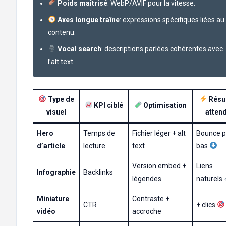
Poids maîtrisé
: WebP/AVIF pour la vitesse.
Axes longue traîne
: expressions spécifiques liées au
contenu.
Vocal search
: descriptions parlées cohérentes avec
l’alt text.
Type de
Résul
KPI ciblé
Optimisation
visuel
atten
Hero
Temps de
Fichier léger + alt
Bounce p
d’article
lecture
text
bas
Version embed +
Liens
Infographie
Backlinks
légendes
naturels
Miniature
Contraste +
CTR
+ clics
vidéo
accroche