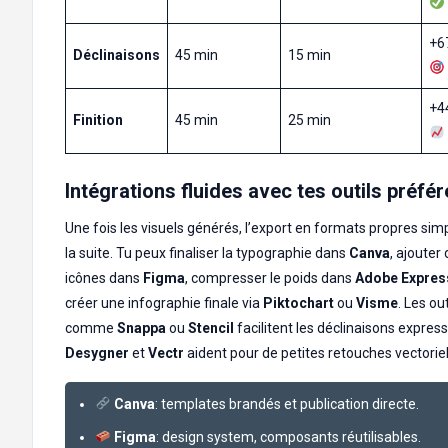
+6
Déclinaisons
45 min
15 min
+4
Finition
45 min
25 min
Intégrations fluides avec tes outils préfé
Une fois les visuels générés, l’export en formats propres simp
la suite. Tu peux finaliser la typographie dans
Canva
, ajouter
icônes dans
Figma
, compresser le poids dans
Adobe Expres
créer une infographie finale via
Piktochart
ou
Visme
. Les out
comme
Snappa
ou
Stencil
facilitent les déclinaisons express
Desygner
et
Vectr
aident pour de petites retouches vectoriel
Canva
: templates brandés et publication directe.
Figma
: design system, composants réutilisables.