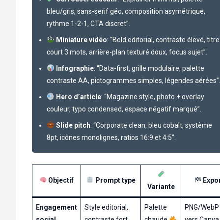
bleu/gris, sans-serif géo, composition asymétrique,
rythme 1-2-1, CTA discret”.
Miniature vidéo
: “Bold editorial, contraste élevé, titre
court 3 mots, arrière-plan texturé doux, focus sujet”.
Infographie
: “Data-first, grille modulaire, palette
contraste AA, pictogrammes simples, légendes aérées”
Hero d’article
: “Magazine style, photo + overlay
couleur, typo condensed, espace négatif marqué”.
Slide pitch
: “Corporate clean, bleu cobalt, système
8pt, icônes monolignes, ratios 16:9 et 4:5”.
Objectif
Prompt type
Expo
Variante
Engagement
Style editorial,
Palette
PNG/WebP
social
contraste fort
chaude
vers Canva