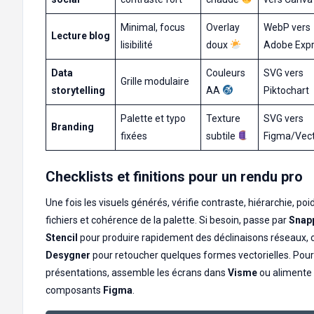
Minimal, focus
Overlay
WebP vers
Lecture blog
lisibilité
doux
Adobe Exp
Data
Couleurs
SVG vers
Grille modulaire
storytelling
AA
Piktochart
Palette et typo
Texture
SVG vers
Branding
fixées
subtile
Figma/Vect
Checklists et finitions pour un rendu pro
Une fois les visuels générés, vérifie contraste, hiérarchie, poi
fichiers et cohérence de la palette. Si besoin, passe par
Snap
Stencil
pour produire rapidement des déclinaisons réseaux, 
Desygner
pour retoucher quelques formes vectorielles. Pour
présentations, assemble les écrans dans
Visme
ou alimente 
composants
Figma
.