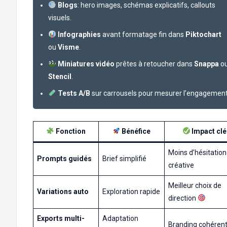
Blogs
: hero images, schémas explicatifs, callouts
visuels.
Infographies
avant formatage fin dans
Piktochart
ou
Visme
.
Miniatures vidéo
prêtes à retoucher dans
Snappa
o
Stencil
.
Tests A/B
sur carrousels pour mesurer l’engagement
Fonction
Bénéfice
Impact clé
Moins d’hésitation
Prompts guidés
Brief simplifié
créative
Meilleur choix de
Variations auto
Exploration rapide
direction
Exports multi-
Adaptation
Branding cohéren