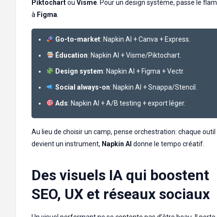
Piktochart
ou
Visme
. Pour un design système, passe le fla
à
Figma
.
Go-to-market
: Napkin AI + Canva + Express.
Éducation
: Napkin AI + Visme/Piktochart.
Design system
: Napkin AI + Figma + Vectr.
Social always-on
: Napkin AI + Snappa/Stencil.
Ads
: Napkin AI + A/B testing + export léger.
Au lieu de choisir un camp, pense orchestration: chaque outil
devient un instrument,
Napkin AI
donne le tempo créatif.
Des visuels IA qui boostent
SEO, UX et réseaux sociaux
Un visuel performant ne se contente pas d’être beau. Il porte