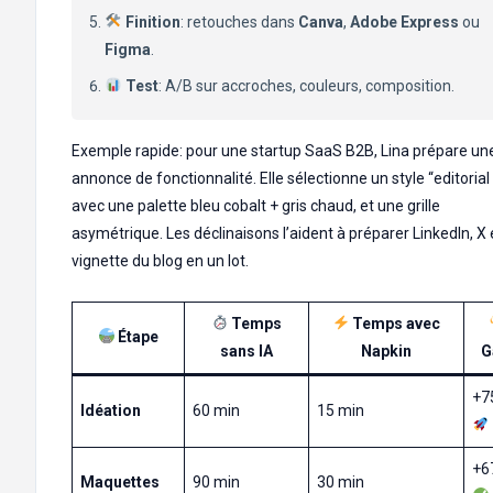
Finition
: retouches dans
Canva
,
Adobe Express
ou
Figma
.
Test
: A/B sur accroches, couleurs, composition.
Exemple rapide: pour une startup SaaS B2B, Lina prépare un
annonce de fonctionnalité. Elle sélectionne un style “editorial
avec une palette bleu cobalt + gris chaud, et une grille
asymétrique. Les déclinaisons l’aident à préparer LinkedIn, X e
vignette du blog en un lot.
Temps
Temps avec
Étape
sans IA
Napkin
G
+7
Idéation
60 min
15 min
+6
Maquettes
90 min
30 min