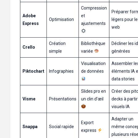
Compression
Préparer for
Adobe
et
Optimisation
légers pour le
Express
ajustements
web
Création
Bibliothèque
Décliner les i
Crello
simple
variée
générées
Visualisation
Assembler le
Piktochart
Infographies
de données
éléments IA 
data stories
Slides pro en
Créer des pit
Visme
Présentations
un clin d’œil
decks à partir
visuels IA
Adapter un
Export
Snappa
Social rapide
même concep
express
plusieurs rés