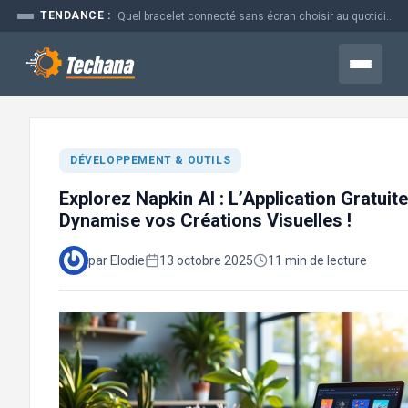
Aller
TENDANCE :
Quel bracelet connecté sans écran choisir au quotidien
au
contenu
Menu
DÉVELOPPEMENT & OUTILS
Explorez Napkin AI : L’Application Gratuite
Dynamise vos Créations Visuelles !
par Elodie
13 octobre 2025
11 min de lecture