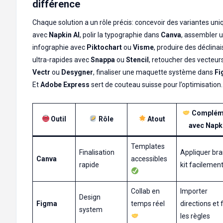
différence
Chaque solution a un rôle précis: concevoir des variantes uni
avec
Napkin AI
, polir la typographie dans
Canva
, assembler 
infographie avec
Piktochart
ou
Visme
, produire des déclina
ultra-rapides avec
Snappa
ou
Stencil
, retoucher des vecteurs
Vectr
ou
Desygner
, finaliser une maquette système dans
Fi
Et
Adobe Express
sert de couteau suisse pour l’optimisation.
Complém
Outil
Rôle
Atout
avec Napk
Templates
Finalisation
Appliquer br
Canva
accessibles
rapide
kit facilemen
Collab en
Importer
Design
Figma
temps réel
directions et 
system
les règles