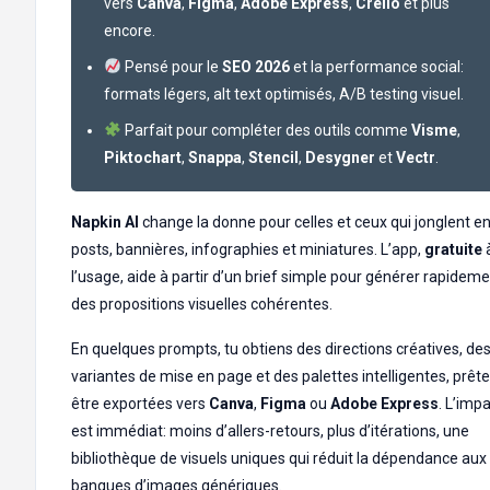
vers
Canva
,
Figma
,
Adobe Express
,
Crello
et plus
encore.
Pensé pour le
SEO 2026
et la performance social:
formats légers, alt text optimisés, A/B testing visuel.
Parfait pour compléter des outils comme
Visme
,
Piktochart
,
Snappa
,
Stencil
,
Desygner
et
Vectr
.
Napkin AI
change la donne pour celles et ceux qui jonglent e
posts, bannières, infographies et miniatures. L’app,
gratuite
l’usage, aide à partir d’un brief simple pour générer rapidem
des propositions visuelles cohérentes.
En quelques prompts, tu obtiens des directions créatives, de
variantes de mise en page et des palettes intelligentes, prête
être exportées vers
Canva
,
Figma
ou
Adobe Express
. L’imp
est immédiat: moins d’allers-retours, plus d’itérations, une
bibliothèque de visuels uniques qui réduit la dépendance aux
banques d’images génériques.