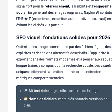
signal fort pour le
référencement
, la
lisibilité
et l’
engageme
social
. En générant des images originales,
Napkin AI
contrib
l’
E-E-A-T
(experience, expertise, authoritativeness, trust) en
évitant les clichés vus partout.
SEO visuel: fondations solides pour 2026
Optimiser les images commence par des fichiers légers, de
explicites et des textes alternatifs descriptifs. L’app incite à
exporter dans des formats modernes et à penser aux requêt
longue traîne, y compris pour la recherche vocale. Les visuels
uniques retiennent l’attention et améliorent indirectement d
métriques comportementales.
Alt text riche
: sujet, rôle, contexte de la page.
Noms de fichiers
: mots-clés naturels, versionning
clair.