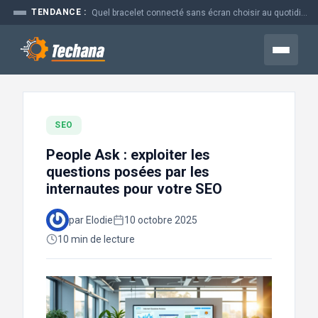
Aller
TENDANCE :
Quel bracelet connecté sans écran choisir au quotidien
au
contenu
Menu
SEO
People Ask : exploiter les
questions posées par les
internautes pour votre SEO
par Elodie
10 octobre 2025
10 min de lecture